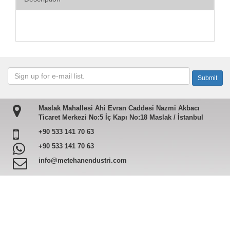
Maslak Mahallesi Ahi Evran Caddesi Nazmi Akbacı
Ticaret Merkezi No:5 İç Kapı No:18 Maslak / İstanbul
+90 533 141 70 63
+90 533 141 70 63
info@metehanendustri.com