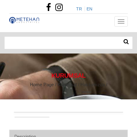
TR
EN
KURUMSAL
Home Page / Kurumsal / Hakkımızda /
Description