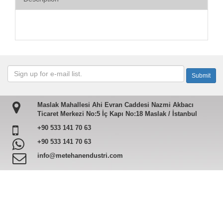
Maslak Mahallesi Ahi Evran Caddesi Nazmi Akbacı
Ticaret Merkezi No:5 İç Kapı No:18 Maslak / İstanbul
+90 533 141 70 63
+90 533 141 70 63
info@metehanendustri.com