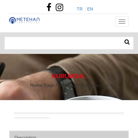
TR
EN
KURUMSAL
Home Page / Kurumsal / Hakkımızda /
Description