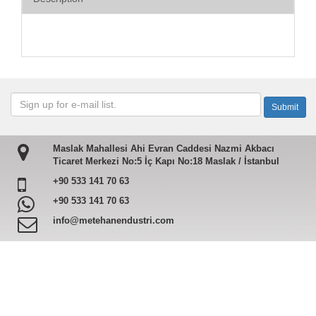
Maslak Mahallesi Ahi Evran Caddesi Nazmi Akbacı
Ticaret Merkezi No:5 İç Kapı No:18 Maslak / İstanbul
+90 533 141 70 63
+90 533 141 70 63
info@metehanendustri.com