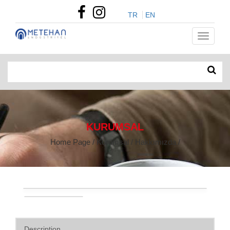
TR
EN
KURUMSAL
Home Page / Kurumsal / Hakkımızda /
Description