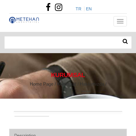
TR
EN
KURUMSAL
Home Page / Kurumsal / Hakkımızda /
Description