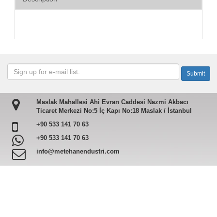
Maslak Mahallesi Ahi Evran Caddesi Nazmi Akbacı
Ticaret Merkezi No:5 İç Kapı No:18 Maslak / İstanbul
+90 533 141 70 63
+90 533 141 70 63
info@metehanendustri.com