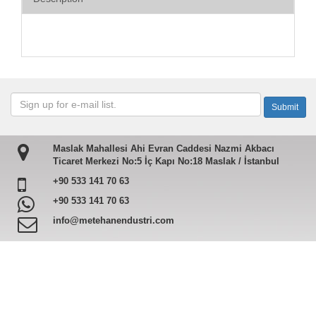
Maslak Mahallesi Ahi Evran Caddesi Nazmi Akbacı
Ticaret Merkezi No:5 İç Kapı No:18 Maslak / İstanbul
+90 533 141 70 63
+90 533 141 70 63
info@metehanendustri.com