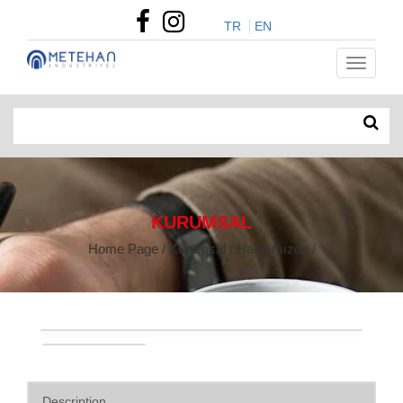
TR
EN
KURUMSAL
Home Page / Kurumsal / Hakkımızda /
Description