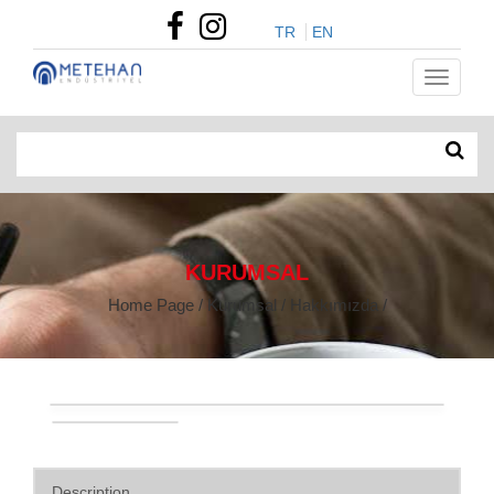
TR
EN
KURUMSAL
Home Page / Kurumsal / Hakkımızda /
Description