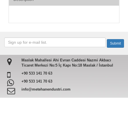
Maslak Mahallesi Ahi Evran Caddesi Nazmi Akbacı
Ticaret Merkezi No:5 İç Kapı No:18 Maslak / İstanbul
+90 533 141 70 63
+90 533 141 70 63
info@metehanendustri.com