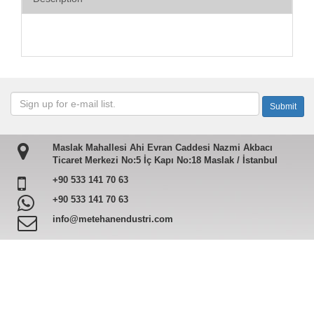
Maslak Mahallesi Ahi Evran Caddesi Nazmi Akbacı
Ticaret Merkezi No:5 İç Kapı No:18 Maslak / İstanbul
+90 533 141 70 63
+90 533 141 70 63
info@metehanendustri.com