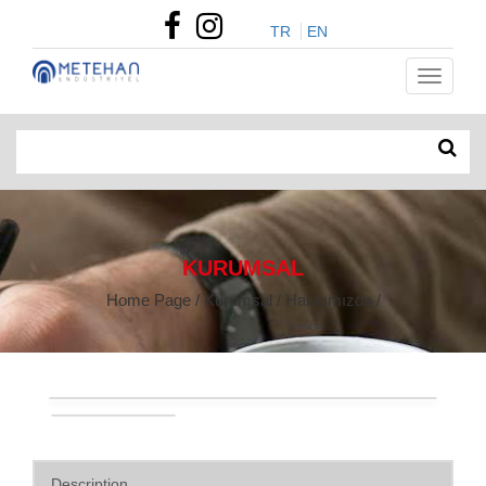
TR
EN
KURUMSAL
Home Page / Kurumsal / Hakkımızda /
Description