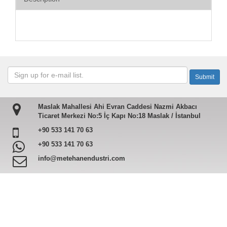
Maslak Mahallesi Ahi Evran Caddesi Nazmi Akbacı
Ticaret Merkezi No:5 İç Kapı No:18 Maslak / İstanbul
+90 533 141 70 63
+90 533 141 70 63
info@metehanendustri.com