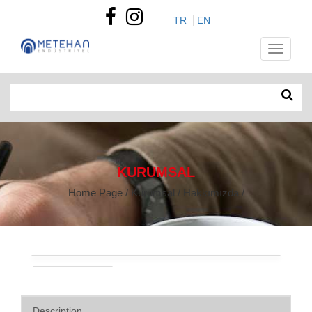
TR
EN
KURUMSAL
Home Page / Kurumsal / Hakkımızda /
Description