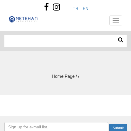
TR
EN
Home Page / /