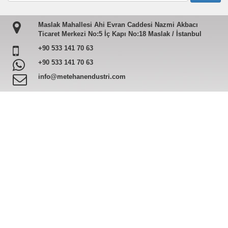
Maslak Mahallesi Ahi Evran Caddesi Nazmi Akbacı
Ticaret Merkezi No:5 İç Kapı No:18 Maslak / İstanbul
+90 533 141 70 63
+90 533 141 70 63
info@metehanendustri.com