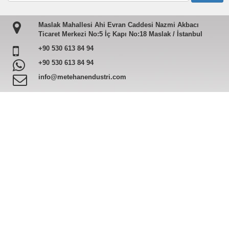
Maslak Mahallesi Ahi Evran Caddesi Nazmi Akbacı
Ticaret Merkezi No:5 İç Kapı No:18 Maslak / İstanbul
+90 530 613 84 94
+90 530 613 84 94
info@metehanendustri.com