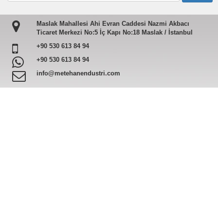
Maslak Mahallesi Ahi Evran Caddesi Nazmi Akbacı
Ticaret Merkezi No:5 İç Kapı No:18 Maslak / İstanbul
+90 530 613 84 94
+90 530 613 84 94
info@metehanendustri.com