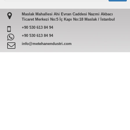
Maslak Mahallesi Ahi Evran Caddesi Nazmi Akbacı
Ticaret Merkezi No:5 İç Kapı No:18 Maslak / İstanbul
+90 530 613 84 94
+90 530 613 84 94
info@metehanendustri.com