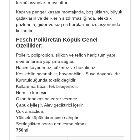
formülasyonları mevcuttur.
Kapı ve penger kasası montajında, boşlukların, büyük
çatlakların ve deliklerin sızdırmazlığında, elektrik
prizlerinin, gider ve soq su borularının izolasyonunda
kullanılır.
Fesch Poliüretan Köpük Genel
Özellikler;
Polielit, poliproplon, silikon ve teflon hariç tüm yapı
elemanlarına yapışma sağlar.
Hacim kaybetmez, çökmez ve bozulmaz.
Kesilebilir, sıvanabilir, boyanabilir. - Suya dayanıklıdır.
Kurutulduğunda toksik değildir.
Kullanıma hazır, tek bileşenlidir.
Nem ile kürleşir.
Ozon tabakasına zarar vermez.
Çabuk iyileşir. Alev geciktirici içerir.
Çok amaçlıdır.
Yüksek köpük direncine sahiptir.
Sertleştikten sonra genleşme olmaz.
750ml