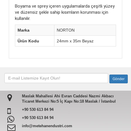
Boyama ve sprey içeren uygulamalarda çeşitli yüzey
ve düzensiz şekle sahip kısımların korunması için
kullanılır.
Marka
NORTON
Ürün Kodu
24mm x 35m Beyaz
Maslak Mahallesi Ahi Evran Caddesi Nazmi Akbacı
Ticaret Merkezi No:5 İç Kapı No:18 Maslak / İstanbul
+90 530 613 84 94
+90 530 613 84 94
info@metehanendustri.com