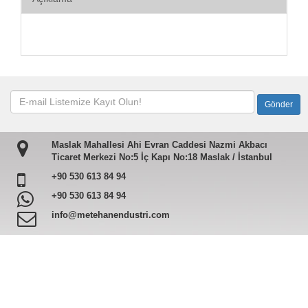
Maslak Mahallesi Ahi Evran Caddesi Nazmi Akbacı
Ticaret Merkezi No:5 İç Kapı No:18 Maslak / İstanbul
+90 530 613 84 94
+90 530 613 84 94
info@metehanendustri.com