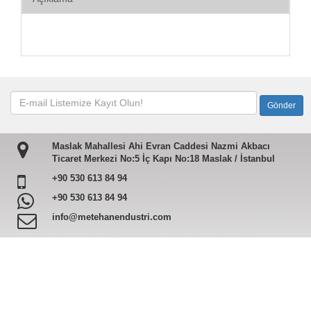
Maslak Mahallesi Ahi Evran Caddesi Nazmi Akbacı
Ticaret Merkezi No:5 İç Kapı No:18 Maslak / İstanbul
+90 530 613 84 94
+90 530 613 84 94
info@metehanendustri.com