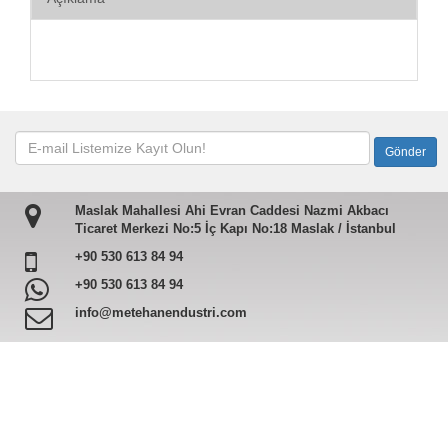
Maslak Mahallesi Ahi Evran Caddesi Nazmi Akbacı
Ticaret Merkezi No:5 İç Kapı No:18 Maslak / İstanbul
+90 530 613 84 94
+90 530 613 84 94
info@metehanendustri.com